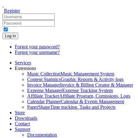
Register
Log in
Forgot your password?
Forgot your username?
Services
Extensions
Music Collection
Music Management System
Content Statistics
Graphic Reports & Activity logs
Invoice Manager
Invoice & Billing Creator & Manager
Expense Manager
Expense Tracking System
Affiliate Tracker
Affiliate Program, Comissions, Logs
Calendar Planner
Calendar & Events Management
PaperShape
Time tracking, Tasks and Projects
Store
Downloads
Contact
Support
Documentation