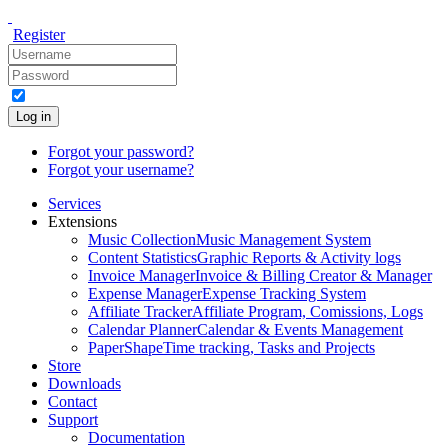
Register
Log in
Forgot your password?
Forgot your username?
Services
Extensions
Music Collection
Music Management System
Content Statistics
Graphic Reports & Activity logs
Invoice Manager
Invoice & Billing Creator & Manager
Expense Manager
Expense Tracking System
Affiliate Tracker
Affiliate Program, Comissions, Logs
Calendar Planner
Calendar & Events Management
PaperShape
Time tracking, Tasks and Projects
Store
Downloads
Contact
Support
Documentation