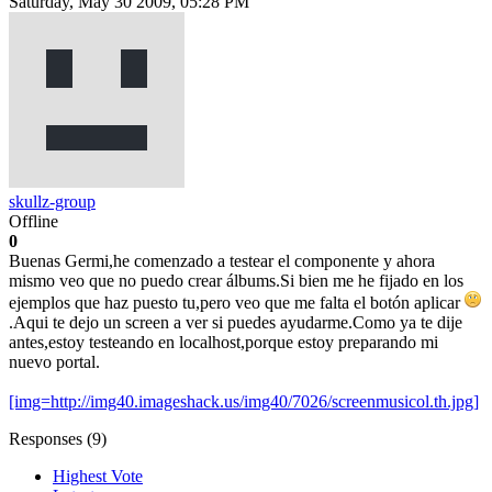
Saturday, May 30 2009, 05:28 PM
skullz-group
Offline
0
Buenas Germi,he comenzado a testear el componente y ahora
mismo veo que no puedo crear álbums.Si bien me he fijado en los
ejemplos que haz puesto tu,pero veo que me falta el botón aplicar
.Aqui te dejo un screen a ver si puedes ayudarme.Como ya te dije
antes,estoy testeando en localhost,porque estoy preparando mi
nuevo portal.
[img=http://img40.imageshack.us/img40/7026/screenmusicol.th.jpg]
Responses (
9
)
Highest Vote