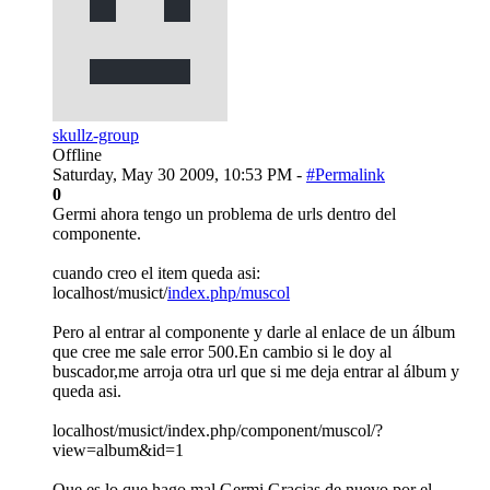
skullz-group
Offline
Saturday, May 30 2009, 10:53 PM -
#Permalink
0
Germi ahora tengo un problema de urls dentro del
componente.
cuando creo el item queda asi:
localhost/musict/
index.php/muscol
Pero al entrar al componente y darle al enlace de un álbum
que cree me sale error 500.En cambio si le doy al
buscador,me arroja otra url que si me deja entrar al álbum y
queda asi.
localhost/musict/index.php/component/muscol/?
view=album&id=1
Que es lo que hago mal Germi.Gracias de nuevo por el