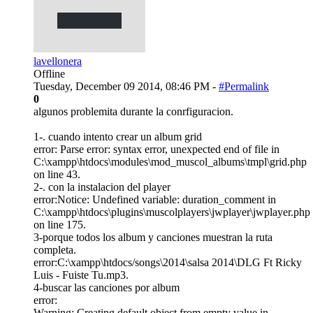
lavellonera
Offline
Tuesday, December 09 2014, 08:46 PM -
#Permalink
0
algunos problemita durante la conrfiguracion.
1-. cuando intento crear un album grid
error: Parse error: syntax error, unexpected end of file in
C:\xampp\htdocs\modules\mod_muscol_albums\tmpl\grid.php
on line 43.
2-. con la instalacion del player
error:Notice: Undefined variable: duration_comment in
C:\xampp\htdocs\plugins\muscolplayers\jwplayer\jwplayer.php
on line 175.
3-porque todos los album y canciones muestran la ruta
completa.
error:C:\xampp\htdocs/songs\2014\salsa 2014\DLG Ft Ricky
Luis - Fuiste Tu.mp3.
4-buscar las canciones por album
error:
Warning: Creating default object from empty value in