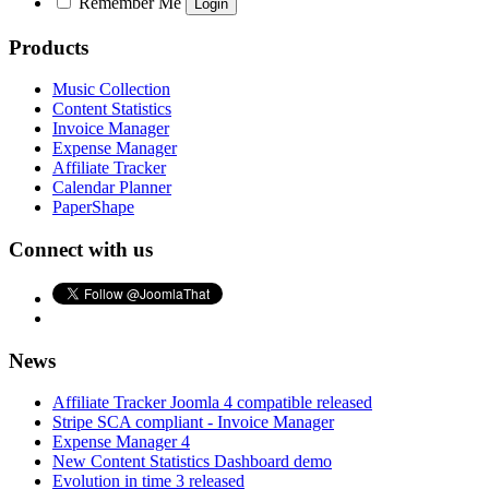
Remember Me
Products
Music Collection
Content Statistics
Invoice Manager
Expense Manager
Affiliate Tracker
Calendar Planner
PaperShape
Connect with us
News
Affiliate Tracker Joomla 4 compatible released
Stripe SCA compliant - Invoice Manager
Expense Manager 4
New Content Statistics Dashboard demo
Evolution in time 3 released