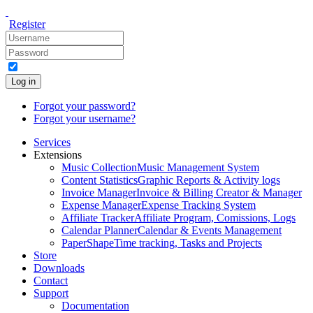
Register
Log in
Forgot your password?
Forgot your username?
Services
Extensions
Music Collection
Music Management System
Content Statistics
Graphic Reports & Activity logs
Invoice Manager
Invoice & Billing Creator & Manager
Expense Manager
Expense Tracking System
Affiliate Tracker
Affiliate Program, Comissions, Logs
Calendar Planner
Calendar & Events Management
PaperShape
Time tracking, Tasks and Projects
Store
Downloads
Contact
Support
Documentation