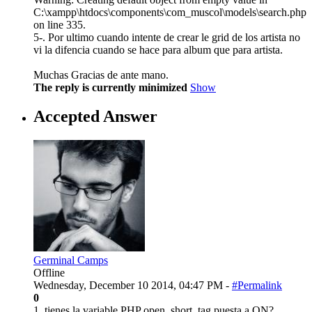
C:\xampp\htdocs\components\com_muscol\models\search.php
on line 335.
5-. Por ultimo cuando intente de crear le grid de los artista no
vi la difencia cuando se hace para album que para artista.
Muchas Gracias de ante mano.
The reply is currently minimized
Show
Accepted Answer
Germinal Camps
Offline
Wednesday, December 10 2014, 04:47 PM -
#Permalink
0
1. tienes la variable PHP open_short_tag puesta a ON?