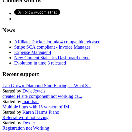
Connect with us
News
Affiliate Tracker Joomla 4 compatible released
Stripe SCA compliant - Invoice Manager
Expense Manager 4
New Content Statistics Dashboard demo
Evolution in time 3 released
Recent support
Lab Grown Diamond Stud Earrings – What S...
Started by
Dvik Jewels
created j4 site component not working ca...
Started by
markhan
Multiple bugs with J5 version of IM
Started by
Karen Harms Piano
Referral word not saving
Started by
Dexter
Registration not Working