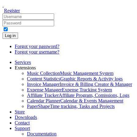
Register
Log in
Forgot your password?
Forgot your username?
Services
Extensions
Music Collection
Music Management System
Content Statistics
Graphic Reports & Activity logs
Invoice Manager
Invoice & Billing Creator & Manager
Expense Manager
Expense Tracking System
Affiliate Tracker
Affiliate Program, Comissions, Logs
Calendar Planner
Calendar & Events Management
PaperShape
Time tracking, Tasks and Projects
Store
Downloads
Contact
Support
Documentation