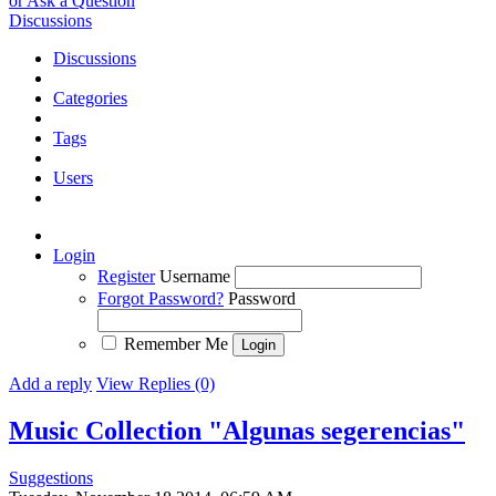
or Ask a Question
Discussions
Discussions
Categories
Tags
Users
Login
Register
Username
Forgot Password?
Password
Remember Me
Add a reply
View Replies (0)
Music Collection "Algunas segerencias"
Suggestions