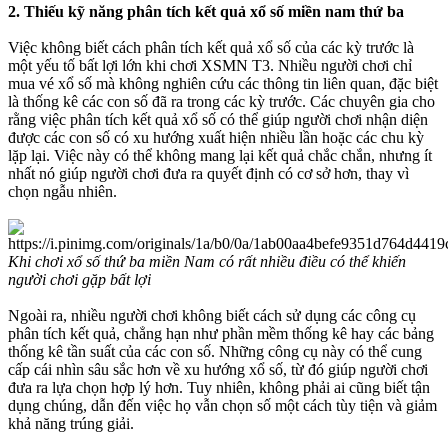
2. Thiếu kỹ năng phân tích kết quả xổ số miền nam thứ ba
Việc không biết cách phân tích kết quả xổ số của các kỳ trước là
một yếu tố bất lợi lớn khi chơi XSMN T3. Nhiều người chơi chỉ
mua vé xổ số mà không nghiên cứu các thông tin liên quan, đặc biệt
là thống kê các con số đã ra trong các kỳ trước. Các chuyên gia cho
rằng việc phân tích kết quả xổ số có thể giúp người chơi nhận diện
được các con số có xu hướng xuất hiện nhiều lần hoặc các chu kỳ
lặp lại. Việc này có thể không mang lại kết quả chắc chắn, nhưng ít
nhất nó giúp người chơi đưa ra quyết định có cơ sở hơn, thay vì
chọn ngẫu nhiên.
Khi chơi xổ số thứ ba miền Nam có rất nhiều điều có thể khiến
người chơi gặp bất lợi
Ngoài ra, nhiều người chơi không biết cách sử dụng các công cụ
phân tích kết quả, chẳng hạn như phần mềm thống kê hay các bảng
thống kê tần suất của các con số. Những công cụ này có thể cung
cấp cái nhìn sâu sắc hơn về xu hướng xổ số, từ đó giúp người chơi
đưa ra lựa chọn hợp lý hơn. Tuy nhiên, không phải ai cũng biết tận
dụng chúng, dẫn đến việc họ vẫn chọn số một cách tùy tiện và giảm
khả năng trúng giải.