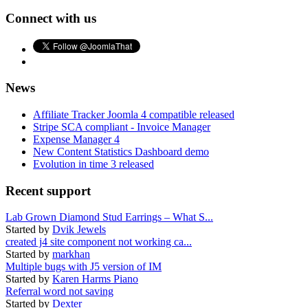
Connect with us
News
Affiliate Tracker Joomla 4 compatible released
Stripe SCA compliant - Invoice Manager
Expense Manager 4
New Content Statistics Dashboard demo
Evolution in time 3 released
Recent support
Lab Grown Diamond Stud Earrings – What S...
Started by
Dvik Jewels
created j4 site component not working ca...
Started by
markhan
Multiple bugs with J5 version of IM
Started by
Karen Harms Piano
Referral word not saving
Started by
Dexter