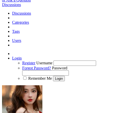
or Ask a Question
Discussions
Discussions
Categories
Tags
Users
Login
Register
Username
Forgot Password?
Password
Remember Me