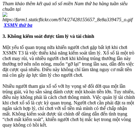
Tham khảo thêm kết quả xổ số miền Nam thứ ba hàng tuần siêu
chuẩn tại
XSMN thứ ba
3. Không kiểm soát được tâm lý và tài chính
Một yếu tố quan trọng nữa khiến người chơi gặp bất lợi khi chơi
XSMN T3 là việc thiếu khả năng kiểm soát tâm lý. Xổ số là một trò
chơi may rủi, và nhiều người chơi khi không trúng thưởng lần này
thường trở nên nôn nóng, muốn “gỡ lại” trong lần sau, dẫn đến việc
đặt cược quá nhiều. Điều này không chỉ làm tăng nguy cơ mất tiền
mà còn gây áp lực tâm lý cho người chơi.
Nhiều người tham gia xổ số với hy vọng sẽ đổi đời qua một lần
trúng giải, và họ sẵn sàng đánh cược một khoản tiền lớn. Tuy nhiên,
điều này không phải là cách chơi thông minh. Việc quản lý tài chính
khi chơi xổ số là cực kỳ quan trọng. Người chơi cần phải đặt ra một
ngân sách hợp lý, chỉ chơi với số tiền mà mình có thể chấp nhận
mất. Không kiểm soát được tài chính dễ dàng dẫn đến tình trạng
“chơi mất kiểm soát”, khiến người chơi bị mắc kẹt trong một vòng
quay không có hồi kết.