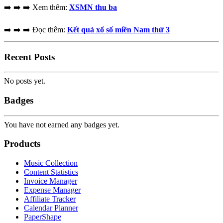
➡️ ➡️ ➡️ Xem thêm:
XSMN thu ba
➡️ ➡️ ➡️ Đọc thêm:
Kết quả xổ số miền Nam thứ 3
Recent Posts
No posts yet.
Badges
You have not earned any badges yet.
Products
Music Collection
Content Statistics
Invoice Manager
Expense Manager
Affiliate Tracker
Calendar Planner
PaperShape