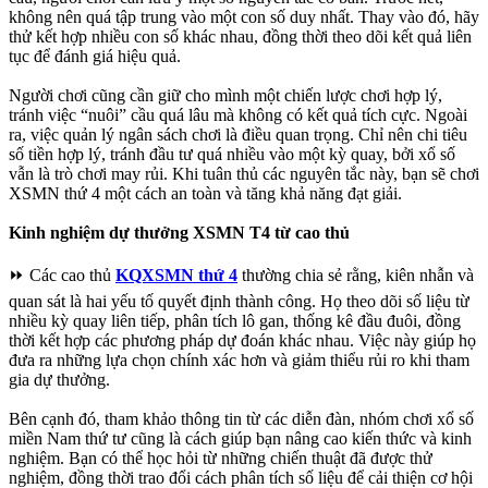
không nên quá tập trung vào một con số duy nhất. Thay vào đó, hãy
thử kết hợp nhiều con số khác nhau, đồng thời theo dõi kết quả liên
tục để đánh giá hiệu quả.
Người chơi cũng cần giữ cho mình một chiến lược chơi hợp lý,
tránh việc “nuôi” cầu quá lâu mà không có kết quả tích cực. Ngoài
ra, việc quản lý ngân sách chơi là điều quan trọng. Chỉ nên chi tiêu
số tiền hợp lý, tránh đầu tư quá nhiều vào một kỳ quay, bởi xổ số
vẫn là trò chơi may rủi. Khi tuân thủ các nguyên tắc này, bạn sẽ chơi
XSMN thứ 4 một cách an toàn và tăng khả năng đạt giải.
Kinh nghiệm dự thưởng XSMN T4 từ cao thủ
⏩ Các cao thủ
KQXSMN thứ 4
thường chia sẻ rằng, kiên nhẫn và
quan sát là hai yếu tố quyết định thành công. Họ theo dõi số liệu từ
nhiều kỳ quay liên tiếp, phân tích lô gan, thống kê đầu đuôi, đồng
thời kết hợp các phương pháp dự đoán khác nhau. Việc này giúp họ
đưa ra những lựa chọn chính xác hơn và giảm thiểu rủi ro khi tham
gia dự thưởng.
Bên cạnh đó, tham khảo thông tin từ các diễn đàn, nhóm chơi xổ số
miền Nam thứ tư cũng là cách giúp bạn nâng cao kiến thức và kinh
nghiệm. Bạn có thể học hỏi từ những chiến thuật đã được thử
nghiệm, đồng thời trao đổi cách phân tích số liệu để cải thiện cơ hội