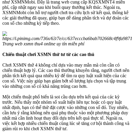
như XSMNMobi. Đây là trang web cung cấp KQSXMNT4 miễn
phí, cập nhật ngay sau khi buổi quay thưởng kết thúc. Ngoài ra,
XSMNMobi còn hỗ trợ người chơi tra cứu lịch sử kết quả, thống kê
các giải thưởng đã quay, giúp bạn dễ dàng phân tích và dự đoán các
con số cho những kỳ tiếp theo.
Trang web xsmn thu4 online uy tín miễn phí
Chiến thuật chơi XSMN thứ tư từ các cao thủ
Chơi XSMN thứ 4 không chỉ dựa vào may mắn mà còn cần có
chiến thuật hợp lý. Các cao thủ thường khuyên rằng, người chơi nên
phân tích kết quả qua nhiều kỳ để tìm ra quy luật xuất hiện của các
con số. Việc này giúp bạn giảm bớt số lượng lựa chọn và tập trung
vào những con số có khả năng trúng cao hơn.
Một chiến thuật phổ biến là soi cầu dựa trên kết quả của các kỳ
trước. Nếu thấy một nhóm số xuất hiện liên tục hoặc có quy luật
nhất định, bạn có thể thử đặt cược vào những con số đó. Tuy nhiên,
cần lưu ý rằng không nên quá phụ thuộc vào một phương pháp duy
nhất mà cần linh hoạt thay đổi dựa trên kết quả thực tế. Ngoài ra,
việc kết hợp nhiều chiến thuật cùng lúc sẽ tăng cơ hội thành công và
giảm rủi ro khi chơi XSMN thứ tư.